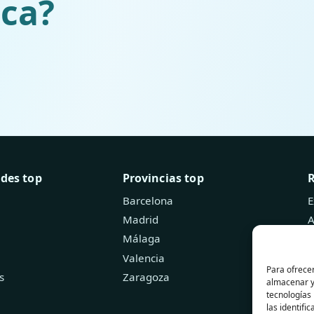
ica?
ades top
Provincias top
Barcelona
E
Madrid
A
Málaga
B
Valencia
Para ofrecer
s
Zaragoza
almacenar y/
tecnologías
las identifi