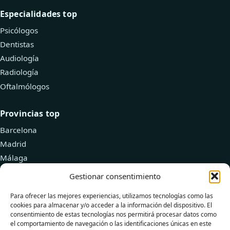
Especialidades top
Psicólogos
Dentistas
Audiología
Radiología
Oftalmólogos
Provincias top
Barcelona
Madrid
Málaga
Valencia
Gestionar consentimiento
Zaragoza
Para ofrecer las mejores experiencias, utilizamos tecnologías como las
cookies para almacenar y/o acceder a la información del dispositivo. El
Recursos
consentimiento de estas tecnologías nos permitirá procesar datos como
el comportamiento de navegación o las identificaciones únicas en este
Explorar doctores