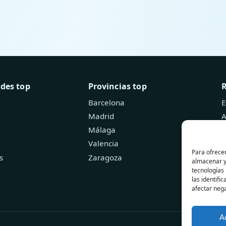
ades top
Provincias top
Barcelona
E
Madrid
A
Málaga
B
Valencia
Para ofrecer
s
Zaragoza
almacenar y/
tecnologías
las identifi
afectar nega
A