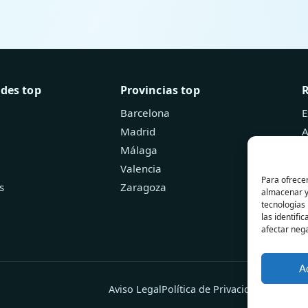
ades top
Provincias top
Barcelona
E
Madrid
A
Málaga
B
Valencia
Para ofrecer
s
Zaragoza
almacenar y/
tecnologías
las identifi
afectar nega
A
Aviso Legal
Política de Privacidad
Política 