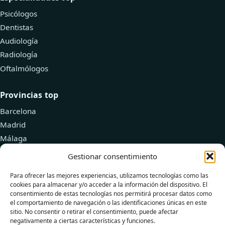
Psicólogos
Dentistas
Audiología
Radiología
Oftalmólogos
Provincias top
Barcelona
Madrid
Málaga
Valencia
Gestionar consentimiento
Zaragoza
Para ofrecer las mejores experiencias, utilizamos tecnologías como las
cookies para almacenar y/o acceder a la información del dispositivo. El
Recursos
consentimiento de estas tecnologías nos permitirá procesar datos como
el comportamiento de navegación o las identificaciones únicas en este
Explorar doctores
sitio. No consentir o retirar el consentimiento, puede afectar
negativamente a ciertas características y funciones.
Añadir tu clínica