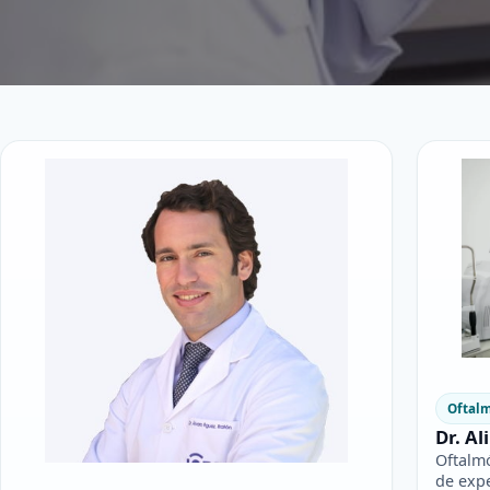
Oftal
Dr. Al
Oftalm
de expe