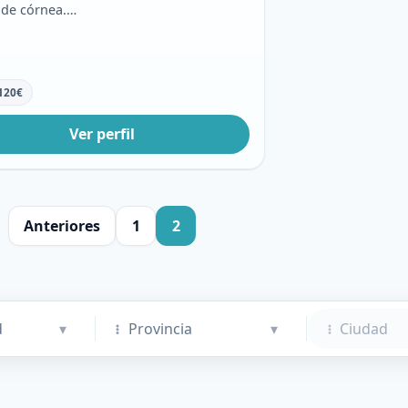
 de córnea.…
120
€
Ver perfil
Anteriores
1
2
d
▾
Provincia
▾
Ciudad