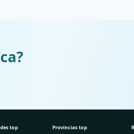
ica?
ades top
Provincias top