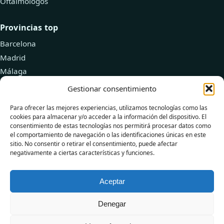
Oftalmólogos
Provincias top
Barcelona
Madrid
Málaga
Valencia
Gestionar consentimiento
Zaragoza
Para ofrecer las mejores experiencias, utilizamos tecnologías como las
cookies para almacenar y/o acceder a la información del dispositivo. El
Recursos
consentimiento de estas tecnologías nos permitirá procesar datos como
el comportamiento de navegación o las identificaciones únicas en este
Explorar doctores
sitio. No consentir o retirar el consentimiento, puede afectar
negativamente a ciertas características y funciones.
Añadir tu clínica
Blog de Salud
Aceptar
Denegar
© 2026 DoctorPlus