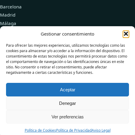
Barcelona
Madrid
Málaga
Valencia
Gestionar consentimiento
Zaragoza
Para ofrecer las mejores experiencias, utilizamos tecnologías como las
cookies para almacenar y/o acceder a la información del dispositivo. El
Recursos
consentimiento de estas tecnologías nos permitirá procesar datos como
el comportamiento de navegación o las identificaciones únicas en este
Explorar doctores
sitio. No consentir o retirar el consentimiento, puede afectar
negativamente a ciertas características y funciones.
Añadir tu clínica
Blog de Salud
Aceptar
Denegar
© 2026 DoctorPlus
Ver preferencias
Aviso
Política de
Política de
Términos y
Legal
Privacidad
Cookies
Condiciones
Política de Cookies
Política de Privacidad
Aviso Legal