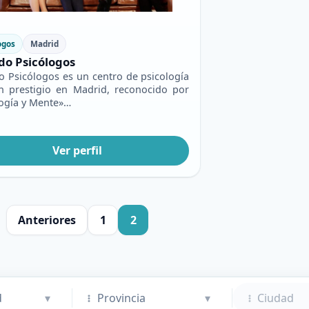
ogos
Madrid
do Psicólogos
o Psicólogos es un centro de psicología
n prestigio en Madrid, reconocido por
logía y Mente»…
Ver perfil
Anteriores
1
2
d
▾
Provincia
▾
Ciudad