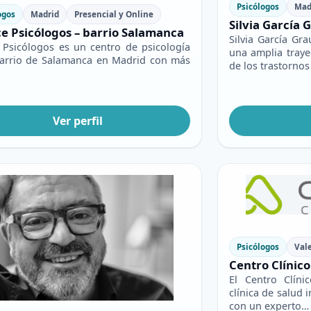
Psicólogos
Mad
ogos
Madrid
Presencial y Online
Silvia García 
e Psicólogos – barrio Salamanca
Silvia García Gra
 Psicólogos es un centro de psicología
una amplia traye
barrio de Salamanca en Madrid con más
de los trastorno
Ver perfil
Psicólogos
Val
Centro Clínic
El Centro Clín
clínica de salud 
con un experto…