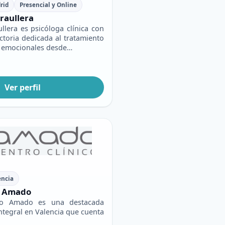
rid
Presencial y Online
Graullera
ullera es psicóloga clínica con
ctoria dedicada al tratamiento
s emocionales desde…
Ver perfil
encia
o Amado
ico Amado es una destacada
integral en Valencia que cuenta